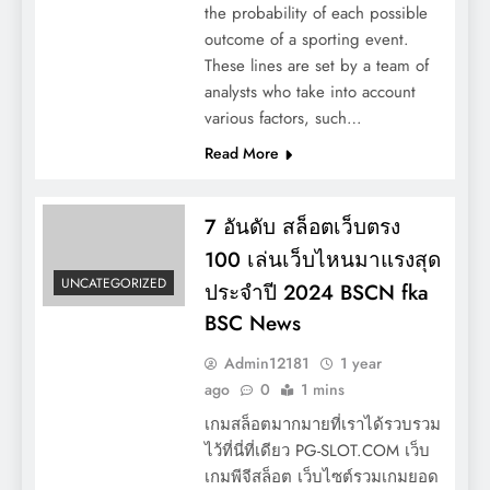
the probability of each possible
outcome of a sporting event.
These lines are set by a team of
analysts who take into account
various factors, such…
Read More
7 อันดับ สล็อตเว็บตรง
100 เล่นเว็บไหนมาแรงสุด
UNCATEGORIZED
ประจำปี 2024 BSCN fka
BSC News
Admin12181
1 year
ago
0
1 mins
เกมสล็อตมากมายที่เราได้รวบรวม
ไว้ที่นี่ที่เดียว PG-SLOT.COM เว็บ
เกมพีจีสล็อต เว็บไซต์รวมเกมยอด