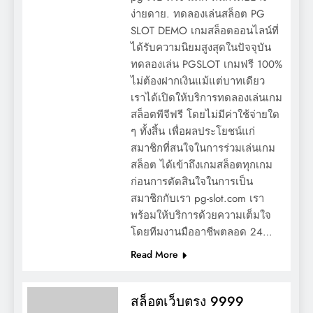
ง่ายดาย. ทดลองเล่นสล็อต PG
SLOT DEMO เกมสล็อตออนไลน์ที่
ได้รับความนิยมสูงสุดในปัจจุบัน
ทดลองเล่น PGSLOT เกมฟรี 100%
ไม่ต้องฝากเงินแม้แต่บาทเดียว
เราได้เปิดให้บริการทดลองเล่นเกม
สล็อตพีจีฟรี โดยไม่มีค่าใช้จ่ายใด
ๆ ทั้งสิ้น เพื่อผลประโยชน์แก่
สมาชิกที่สนใจในการร่วมเล่นเกม
สล็อต ได้เข้าถึงเกมสล็อตทุกเกม
ก่อนการตัดสินใจในการเป็น
สมาชิกกับเรา pg-slot.com เรา
พร้อมให้บริการด้วยความเต็มใจ
โดยทีมงานมืออาชีพตลอด 24…
Read More
สล็อตเว็บตรง 9999