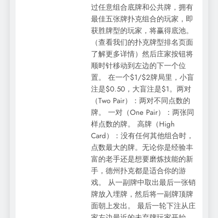
过任意组合底牌和公共牌，拥有
最佳五张牌扑克组合的玩家，即
获胜牌型的玩家，将赢得底池。
（查看我们的扑克牌型排名页面
了解更多详情）然后庄家按钮将
顺时针移动到左边的下一个位
置。 在一个$1/$2牌局里，小盲
注是$0.50，大盲注是$1。两对
（Two Pair）：两对不同点数的
牌。 一对（One Pair）：两张同
样点数的牌。 高牌（High
Card）：没有任何其他组合时，
点数最大的牌。无论你是经验丰
富的老手还是想要磨炼技能的新
手，德州扑克都是适合你的游
戏。 从一副牌中取出最后一张销
牌放入埋牌，然后将一副牌顶牌
面朝上发出。 最后一轮下注从庄
家左边最近的未弃牌玩家开始。