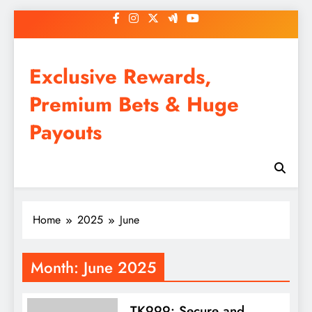
Skip
to
content
Exclusive Rewards,
Premium Bets & Huge
Payouts
Home
2025
June
Month:
June 2025
TK999: Secure and