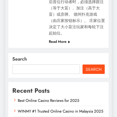
后首位行动者时，必须选择跟注
（等于大盲）、加注（高于大
盲）或弃牌。 德州扑克游戏
（由庄家按钮标示）。 庄家位置
决定了大小盲注玩家和每轮下注
起始位。
Read More
Search
SEARCH
Recent Posts
Best Online Casino Reviews for 2025
WINMY #1 Trusted Online Casino in Malaysia 2025