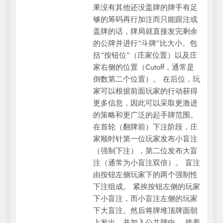
果没有其他还没盖牌的牌手有足
够的筹码再行加注而只能跟注或
盖牌的话，牌局就直接发完剩余
的公牌并进行“斗牌”比大小。包
括“按钮位”（庄家位置）以及庄
家右侧的位置（Cutoff，通常是
倒数第二个位置）。 在后位，玩
家可以根据前面玩家的行动获得
更多信息，因此可以采取更激进
的策略和更广泛的起手牌范围。
在首轮（翻牌前）下注阶段，庄
家顺时针第一位玩家发布小盲注
（强制下注），第二位发布大盲
注（通常为小盲注双倍）。 盲注
由按钮左侧玩家下的两个强制性
下注组成。 紧挨按钮左侧的玩家
下小盲注，而小盲注左侧的玩家
下大盲注。然后将牌堆顶牌面朝
上发出，并加入公共牌中。 接着