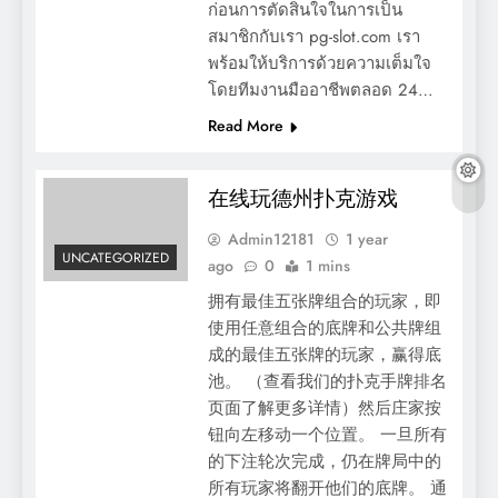
ก่อนการตัดสินใจในการเป็น
สมาชิกกับเรา pg-slot.com เรา
พร้อมให้บริการด้วยความเต็มใจ
โดยทีมงานมืออาชีพตลอด 24…
Read More
在线玩德州扑克游戏
Admin12181
1 year
UNCATEGORIZED
ago
0
1 mins
拥有最佳五张牌组合的玩家，即
使用任意组合的底牌和公共牌组
成的最佳五张牌的玩家，赢得底
池。 （查看我们的扑克手牌排名
页面了解更多详情）然后庄家按
钮向左移动一个位置。 一旦所有
的下注轮次完成，仍在牌局中的
所有玩家将翻开他们的底牌。 通