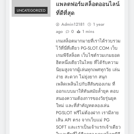
แพลตฟอร์มสล็อตออนไลน์
UNCATEGORIZED
ที่ดีที่สุด
Admin12181
1 year
ago
0
1 mins
เกมสล็อตมากมายที่เราได้รวบรวม
ไว้ที่นี่ที่เดียว PG-SLOT.COM เว็บ
เกมพีจีสล็อต เว็บไซต์รวมเกมยอด
ฮิตหนึ่งเดียวในไทย ที่ได้รับความ
นิยมสูงจากผู้เล่นทุกเพศทุกวัย เล่น
ง่าย สะดวก ไม่ยุ่งยาก สนุก
เพลิดเพลินไปกับสีสันของเกม ที่
ออกแบบมาให้ทันสมัยล้ำยุค ตอบ
สนองความต้องการของวัยรุ่นยุค
ใหม่ และที่สำคัญทดลองเล่น
PGSLOT ฟรีไม่ต้องฝาก เรามีลาย
เส้น API ตรง จากเว็บแม่ PG
SOFT และเราเป็นเจ้าแรกเจ้าเดียว