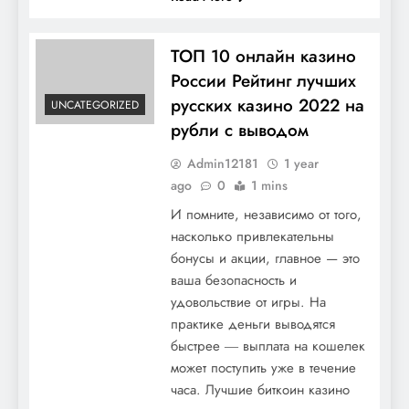
ТОП 10 онлайн казино
России Рейтинг лучших
русских казино 2022 на
UNCATEGORIZED
рубли с выводом
Admin12181
1 year
ago
0
1 mins
И помните, независимо от того,
насколько привлекательны
бонусы и акции, главное — это
ваша безопасность и
удовольствие от игры. На
практике деньги выводятся
быстрее ― выплата на кошелек
может поступить уже в течение
часа. Лучшие биткоин казино