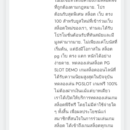
ในเอเชียที่ได้ถือครองเกมสล็อตพีจี
ที่ถูกต้องตามกฎหมาย. โปร
ต้อนรับสุดพิเศษ สล็อต เว็บ ตรง
100 สำหรับยูสใหม่ที่เข้าร่วมเว็บ
สล็อตใหม่ของเรา, ท่านจะได้รับ
โปรโมชั่นต้อนรับที่ทันสมัยและมี
มูลค่ามากมาย. ไม่เพียงแค่โบนัสที่
เริ่มต้น, แต่ยังมีโอกาสใน สล็อต
pg เว็บ ตรง แตก หนักได้อย่าง
ง่ายดาย. ทดลองเล่นสล็อต PG
SLOT DEMO เกมสล็อตออนไลน์ที่
ได้รับความนิยมสูงสุดในปัจจุบัน
ทดลองเล่น PGSLOT เกมฟรี 100%
ไม่ต้องฝากเงินแม้แต่บาทเดียว
เราได้เปิดให้บริการทดลองเล่นเกม
สล็อตพีจีฟรี โดยไม่มีค่าใช้จ่ายใด
ๆ ทั้งสิ้น เพื่อผลประโยชน์แก่
สมาชิกที่สนใจในการร่วมเล่นเกม
สล็อต ได้เข้าถึงเกมสล็อตทุกเกม